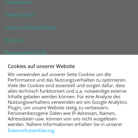
Impressum
Datenschutz
Unsere Schiedsrichter
Historie
Rasenpatenschaft
Cookies auf unserer Website
Wir verwenden auf unserer Seite Cookies um die
Performance und das Nutzungsverhalten zu optimieren.
Viele der Cookies sind essentiell und sorgen dafür, dass
VfR Wiesbaden 1926 e. V.
alles technisch funktioniert und u.a. notwendige externe
Inhalte geladen werden können. Für eine Analyse des
Nutzungsverhaltens verwenden wir ein Google Analytics
Fußball | Handball | Tennis | Kegeln | Tischtennis
Plugin, um unsere Website stetig zu verbessern.
Personenbezogene Daten wie IP-Adressen, Namen,
Steinberger Straße 16
Adressdaten usw. können von uns nicht ausgelesen
65187 Wiesbaden
werden. Nähere Informationen erhalten Sie in unserer
Datenschutzerklärung.
www.vfr-wiesbaden.de