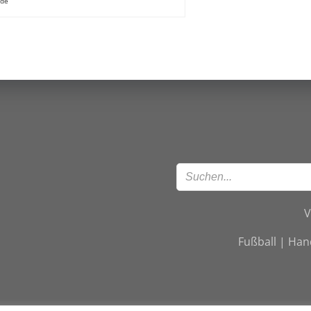
.de
V
Fußball | Han