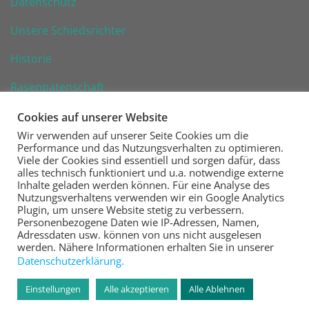
Datenschutz
Unsere Schiedsrichter
Historie
Rasenpatenschaft
Cookies auf unserer Website
Wir verwenden auf unserer Seite Cookies um die
Performance und das Nutzungsverhalten zu optimieren.
Viele der Cookies sind essentiell und sorgen dafür, dass
VfR Wiesbaden 1926 e. V.
alles technisch funktioniert und u.a. notwendige externe
Inhalte geladen werden können. Für eine Analyse des
Nutzungsverhaltens verwenden wir ein Google Analytics
Fußball | Handball | Tennis | Kegeln | Tischtennis
Plugin, um unsere Website stetig zu verbessern.
Personenbezogene Daten wie IP-Adressen, Namen,
Steinberger Straße 16
Adressdaten usw. können von uns nicht ausgelesen
65187 Wiesbaden
werden. Nähere Informationen erhalten Sie in unserer
Datenschutzerklärung.
www.vfr-wiesbaden.de
Einstellungen
Alle akzeptieren
Alle Ablehnen