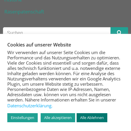
Rasenpatenschaft
Cookies auf unserer Website
VfR Wiesbaden 1926 e. V.
Wir verwenden auf unserer Seite Cookies um die
Performance und das Nutzungsverhalten zu optimieren.
Fußball | Handball | Tennis | Kegeln | Tischtennis
Viele der Cookies sind essentiell und sorgen dafür, dass
alles technisch funktioniert und u.a. notwendige externe
Steinberger Straße 16
Inhalte geladen werden können. Für eine Analyse des
Nutzungsverhaltens verwenden wir ein Google Analytics
65187 Wiesbaden
Plugin, um unsere Website stetig zu verbessern.
Personenbezogene Daten wie IP-Adressen, Namen,
www.vfr-wiesbaden.de
Adressdaten usw. können von uns nicht ausgelesen
werden. Nähere Informationen erhalten Sie in unserer
Datenschutzerklärung.
Einstellungen
Alle akzeptieren
Alle Ablehnen