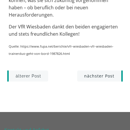
können, was sie sich zukünftig vorgenommen
haben – ob beruflich oder bei neuen
Herausforderungen.
Der VfR Wiesbaden dankt den beiden engagierten
und stets freundlichen Kollegen!
Quelle: https://www.fupa.net/berichte/vfr-wiesbaden-vfr-wiesbaden-
trainerduo-geht-von-bord-1987826.html
Post
Post
nächster Post
älterer Post
navigation
navigation
Kontakt und Anfahrt