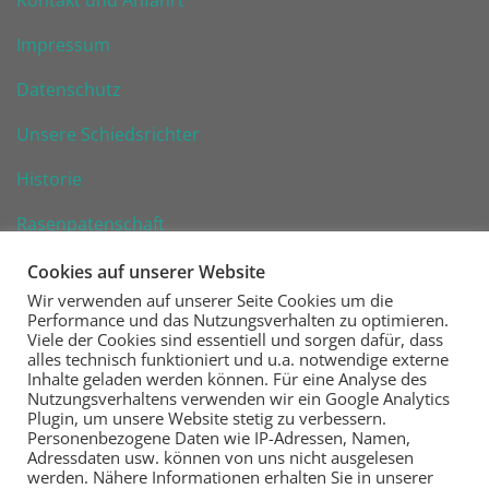
Impressum
Datenschutz
Unsere Schiedsrichter
Historie
Rasenpatenschaft
Cookies auf unserer Website
Wir verwenden auf unserer Seite Cookies um die
Performance und das Nutzungsverhalten zu optimieren.
Viele der Cookies sind essentiell und sorgen dafür, dass
VfR Wiesbaden 1926 e. V.
alles technisch funktioniert und u.a. notwendige externe
Inhalte geladen werden können. Für eine Analyse des
Nutzungsverhaltens verwenden wir ein Google Analytics
Fußball | Handball | Tennis | Kegeln | Tischtennis
Plugin, um unsere Website stetig zu verbessern.
Personenbezogene Daten wie IP-Adressen, Namen,
Steinberger Straße 16
Adressdaten usw. können von uns nicht ausgelesen
65187 Wiesbaden
werden. Nähere Informationen erhalten Sie in unserer