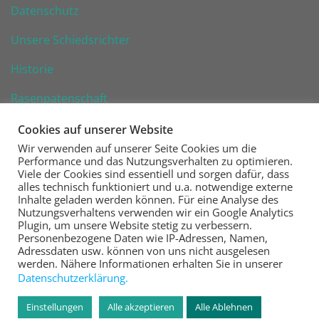
Datenschutz
Unsere Schiedsrichter
Historie
Rasenpatenschaft
Cookies auf unserer Website
Wir verwenden auf unserer Seite Cookies um die
Performance und das Nutzungsverhalten zu optimieren.
Viele der Cookies sind essentiell und sorgen dafür, dass
alles technisch funktioniert und u.a. notwendige externe
VfR Wiesbaden 1926 e. V.
Inhalte geladen werden können. Für eine Analyse des
Nutzungsverhaltens verwenden wir ein Google Analytics
Fußball | Handball | Tennis | Kegeln | Tischtennis
Plugin, um unsere Website stetig zu verbessern.
Personenbezogene Daten wie IP-Adressen, Namen,
Steinberger Straße 16
Adressdaten usw. können von uns nicht ausgelesen
65187 Wiesbaden
werden. Nähere Informationen erhalten Sie in unserer
Datenschutzerklärung.
www.vfr-wiesbaden.de
Einstellungen
Alle akzeptieren
Alle Ablehnen