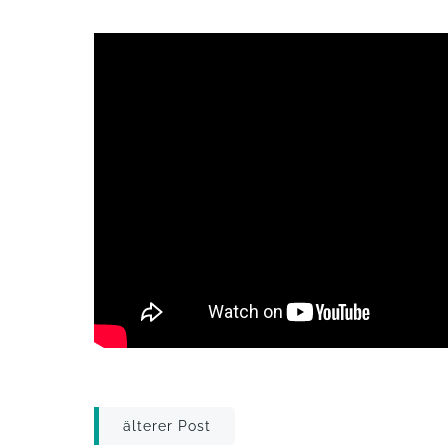
Post
älterer Post