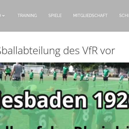
D
TRAINING
SPIELE
MITGLIEDSCHAFT
SCHI
ballabteilung des VfR vor