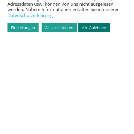
Adressdaten usw. können von uns nicht ausgelesen
werden. Nähere Informationen erhalten Sie in unserer
Datenschutzerklärung.
Einstellungen
Alle akzeptieren
Alle Ablehnen
ESWE Energy CAGE
Die ESWE Versorgungs AG fördert den Kinder-
und Jugendfußball im besonderen Maße. So
ermöglichte ESWE den Bau des einzigartigen
ESWE Energy Cage, der kleinen und großen
Fußballern neue Spielmöglichkeiten und jede
Menge Spaß!
MEHR ERFAHREN