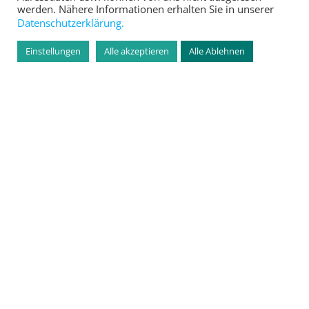
werden. Nähere Informationen erhalten Sie in unserer
Datenschutzerklärung.
Einstellungen
Alle akzeptieren
Alle Ablehnen
ESWE Energy CAGE
Die ESWE Versorgungs AG fördert den Kinder-
und Jugendfußball im besonderen Maße. So
ermöglichte ESWE den Bau des einzigartigen
ESWE Energy Cage, der kleinen und großen
Fußballern neue Spielmöglichkeiten und jede
Menge Spaß!
MEHR ERFAHREN