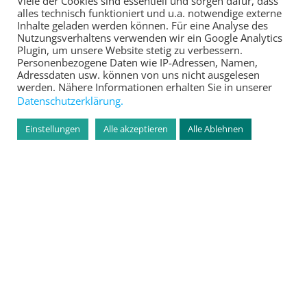
Viele der Cookies sind essentiell und sorgen dafür, dass
alles technisch funktioniert und u.a. notwendige externe
Inhalte geladen werden können. Für eine Analyse des
Nutzungsverhaltens verwenden wir ein Google Analytics
Plugin, um unsere Website stetig zu verbessern.
Personenbezogene Daten wie IP-Adressen, Namen,
Adressdaten usw. können von uns nicht ausgelesen
werden. Nähere Informationen erhalten Sie in unserer
Datenschutzerklärung.
Einstellungen
Alle akzeptieren
Alle Ablehnen
ESWE Energy CAGE
Die ESWE Versorgungs AG fördert den Kinder-
und Jugendfußball im besonderen Maße. So
ermöglichte ESWE den Bau des einzigartigen
ESWE Energy Cage, der kleinen und großen
Fußballern neue Spielmöglichkeiten und jede