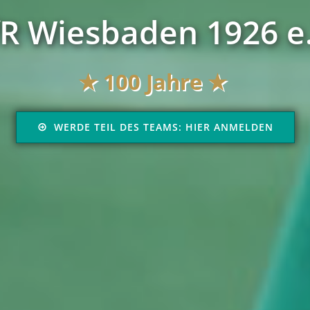
R Wiesbaden 1926 e
★
100 Jahre ★
WERDE TEIL DES TEAMS: HIER ANMELDEN